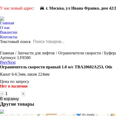
У нас новый адрес:
г. Москва, ул Ивана Франко, дом 42/
Главная
О нас
Вакансии
Контакты
Текстовый поиск
You are here:
Главная
Запчасти для лифтов
Ограничители скорости / Буфер
Артикул: LF8580
Prev
Next
Ограничитель скорости правый 1.0 м/с TBA20602A253, Otis
Канат 6-6.5мм, шкив 224мм
Цена по запросу
Нет в наличии
Количество
товара
В корзину
Ограничитель
Другие товары
скорости
правый