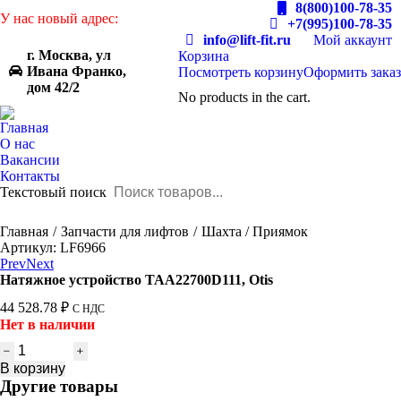
8(800)100-78-35
У нас новый адрес:
+7(995)100-78-35
info@lift-fit.ru
Мой аккаунт
г. Москва, ул
Корзина
Ивана Франко,
Посмотреть корзину
Оформить заказ
дом 42/2
No products in the cart.
Главная
О нас
Вакансии
Контакты
Текстовый поиск
You are here:
Главная
Запчасти для лифтов
Шахта / Приямок
Артикул: LF6966
Prev
Next
Натяжное устройство TAA22700D111, Otis
44 528.78
₽
С НДС
Нет в наличии
Количество
товара
В корзину
Натяжное
Другие товары
устройство