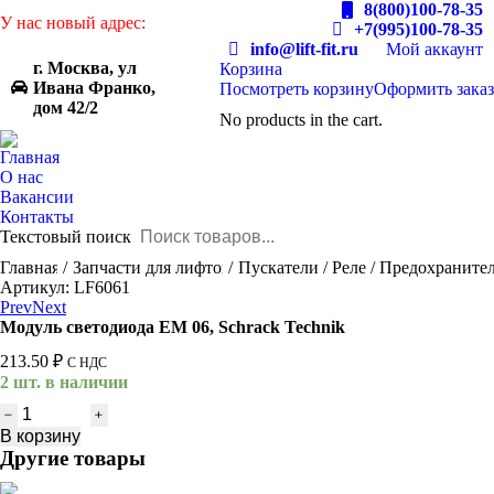
8(800)100-78-35
У нас новый адрес:
+7(995)100-78-35
info@lift-fit.ru
Мой аккаунт
г. Москва, ул
Корзина
Ивана Франко,
Посмотреть корзину
Оформить заказ
дом 42/2
No products in the cart.
Главная
О нас
Вакансии
Контакты
Текстовый поиск
You are here:
Главная
Запчасти для лифтов
Пускатели / Реле / Предохраните
Артикул: LF6061
Prev
Next
Модуль светодиода EM 06, Schrack Technik
213.50
₽
С НДС
2 шт. в наличии
Количество
товара
В корзину
Модуль
Другие товары
светодиода
EM