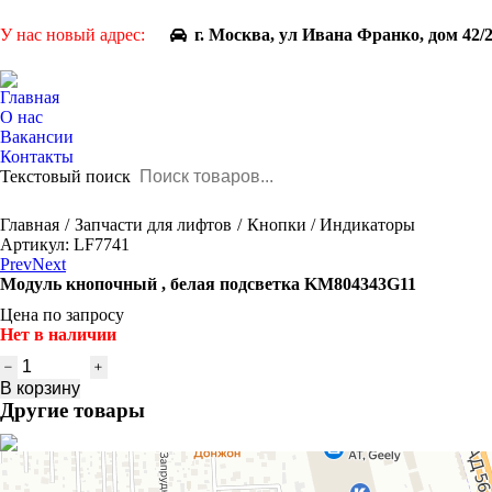
У нас новый адрес:
г. Москва, ул Ивана Франко, дом 42/
Главная
О нас
Вакансии
Контакты
Текстовый поиск
You are here:
Главная
Запчасти для лифтов
Кнопки / Индикаторы
Артикул: LF7741
Prev
Next
Модуль кнопочный , белая подсветка KM804343G11
Цена по запросу
Нет в наличии
Количество
товара
В корзину
Модуль
Другие товары
кнопочный
,
белая
подсветка