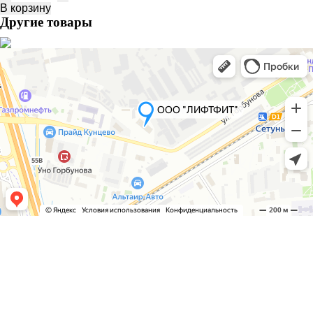
товара
В корзину
МАНЖЕТА
Другие товары
60Х85,
id:
53051326