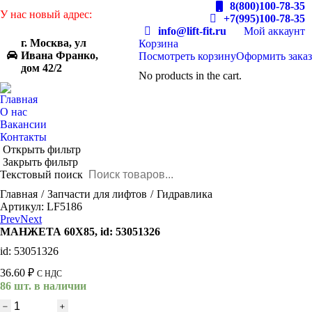
8(800)100-78-35
У нас новый адрес:
+7(995)100-78-35
info@lift-fit.ru
Мой аккаунт
г. Москва, ул
Корзина
Ивана Франко,
Посмотреть корзину
Оформить заказ
дом 42/2
No products in the cart.
Главная
О нас
Вакансии
Контакты
Открыть фильтр
Закрыть фильтр
Текстовый поиск
You are here:
Главная
Запчасти для лифтов
Гидравлика
Артикул: LF5186
Prev
Next
МАНЖЕТА 60Х85, id: 53051326
id: 53051326
36.60
₽
С НДС
86 шт. в наличии
Количество