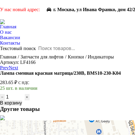
У нас новый адрес:
г. Москва, ул Ивана Франко, дом 42/
Главная
О нас
Вакансии
Контакты
Текстовый поиск
You are here:
Главная
Запчасти для лифтов
Кнопки / Индикаторы
Артикул: LF4166
Prev
Next
Лампа сменная красная матрица/230В, BMS10-230-K04
283.65
₽
С НДС
25 шт. в наличии
Количество
товара
В корзину
Лампа
Другие товары
сменная
красная
матрица/230В,
BMS10-
230-