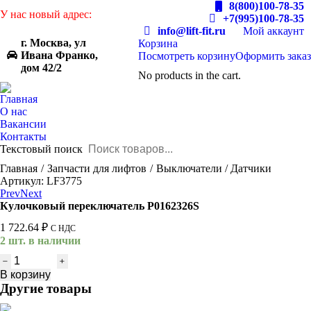
8(800)100-78-35
У нас новый адрес:
+7(995)100-78-35
info@lift-fit.ru
Мой аккаунт
г. Москва, ул
Корзина
Ивана Франко,
Посмотреть корзину
Оформить заказ
дом 42/2
No products in the cart.
Главная
О нас
Вакансии
Контакты
Текстовый поиск
You are here:
Главная
Запчасти для лифтов
Выключатели / Датчики
Артикул: LF3775
Prev
Next
Кулочковый переключатель P0162326S
1 722.64
₽
С НДС
2 шт. в наличии
Количество
товара
В корзину
Кулочковый
Другие товары
переключатель
P0162326S