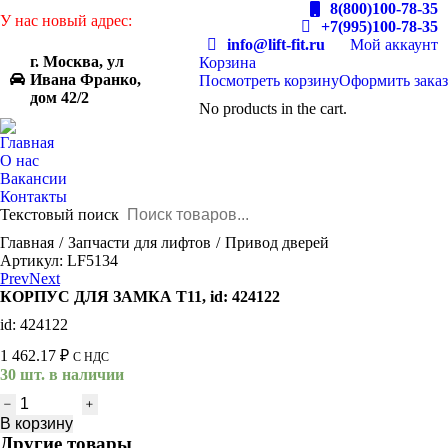
8(800)100-78-35
У нас новый адрес:
+7(995)100-78-35
info@lift-fit.ru
Мой аккаунт
г. Москва, ул
Корзина
Ивана Франко,
Посмотреть корзину
Оформить заказ
дом 42/2
No products in the cart.
Главная
О нас
Вакансии
Контакты
Текстовый поиск
You are here:
Главная
Запчасти для лифтов
Привод дверей
Артикул: LF5134
Prev
Next
КОРПУС ДЛЯ ЗАМКА T11, id: 424122
id: 424122
1 462.17
₽
С НДС
30 шт. в наличии
Количество
товара
В корзину
КОРПУС
Другие товары