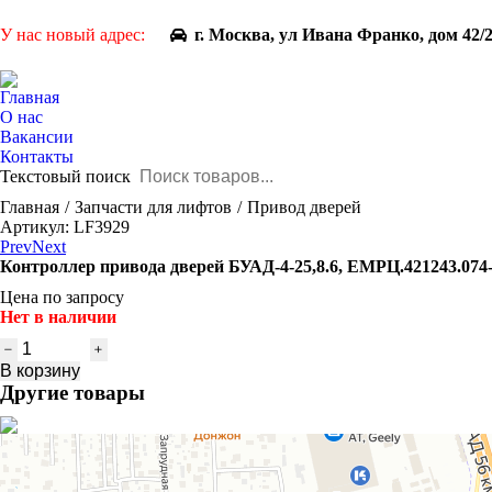
У нас новый адрес:
г. Москва, ул Ивана Франко, дом 42/
Главная
О нас
Вакансии
Контакты
Текстовый поиск
You are here:
Главная
Запчасти для лифтов
Привод дверей
Артикул: LF3929
Prev
Next
Контроллер привода дверей БУАД-4-25,8.6, ЕМРЦ.421243.074-
Цена по запросу
Нет в наличии
Количество
товара
В корзину
Контроллер
Другие товары
привода
дверей
БУАД-4-
25,8.6,
ЕМРЦ.421243.074-