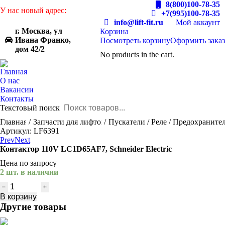
8(800)100-78-35
У нас новый адрес:
+7(995)100-78-35
info@lift-fit.ru
Мой аккаунт
г. Москва, ул
Корзина
Ивана Франко,
Посмотреть корзину
Оформить заказ
дом 42/2
No products in the cart.
Главная
О нас
Вакансии
Контакты
Текстовый поиск
You are here:
Главная
Запчасти для лифтов
Пускатели / Реле / Предохраните
Артикул: LF6391
Prev
Next
Контактор 110V LC1D65AF7, Schneider Electric
Цена по запросу
2 шт. в наличии
Количество
товара
В корзину
Контактор
Другие товары
110V
LC1D65AF7,