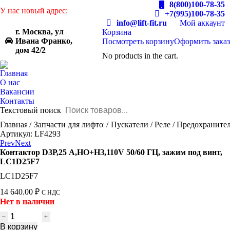
8(800)100-78-35
У нас новый адрес:
+7(995)100-78-35
info@lift-fit.ru
Мой аккаунт
г. Москва, ул
Корзина
Ивана Франко,
Посмотреть корзину
Оформить заказ
дом 42/2
No products in the cart.
Главная
О нас
Вакансии
Контакты
Текстовый поиск
You are here:
Главная
Запчасти для лифтов
Пускатели / Реле / Предохраните
Артикул: LF4293
Prev
Next
Контактор D3Р,25 A,НО+НЗ,110V 50/60 ГЦ, зажим под винт,
LC1D25F7
LC1D25F7
14 640.00
₽
С НДС
Нет в наличии
Количество
товара
В корзину