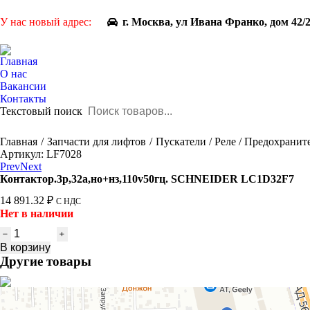
У нас новый адрес:
г. Москва, ул Ивана Франко, дом 42/
Главная
О нас
Вакансии
Контакты
Текстовый поиск
You are here:
Главная
Запчасти для лифтов
Пускатели / Реле / Предохранит
Артикул: LF7028
Prev
Next
Контактор.3р,32a,но+нз,110v50гц. SCHNEIDER LC1D32F7
14 891.32
₽
С НДС
Нет в наличии
Количество
товара
В корзину
Контактор.3р,32a,но+нз,110v50гц.
Другие товары
SCHNEIDER
LC1D32F7