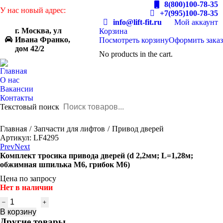
8(800)100-78-35
У нас новый адрес:
+7(995)100-78-35
info@lift-fit.ru
Мой аккаунт
г. Москва, ул
Корзина
Ивана Франко,
Посмотреть корзину
Оформить заказ
дом 42/2
No products in the cart.
Главная
О нас
Вакансии
Контакты
Текстовый поиск
You are here:
Главная
Запчасти для лифтов
Привод дверей
Артикул: LF4295
Prev
Next
Комплект тросика привода дверей (d 2,2мм; L=1,28м;
обжимная шпилька M6, грибок М6)
Цена по запросу
Нет в наличии
Количество
товара
В корзину
Комплект
Другие товары