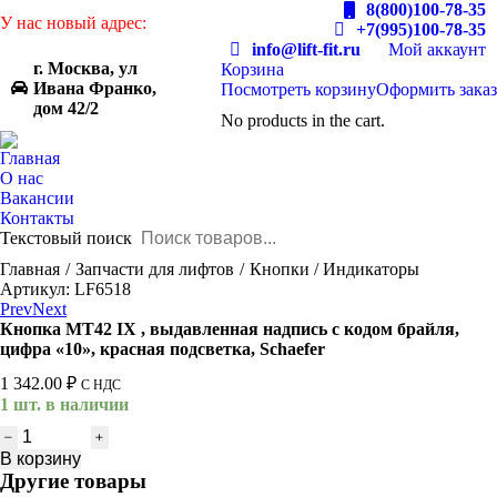
8(800)100-78-35
У нас новый адрес:
+7(995)100-78-35
info@lift-fit.ru
Мой аккаунт
г. Москва, ул
Корзина
Ивана Франко,
Посмотреть корзину
Оформить заказ
дом 42/2
No products in the cart.
Главная
О нас
Вакансии
Контакты
Текстовый поиск
You are here:
Главная
Запчасти для лифтов
Кнопки / Индикаторы
Артикул: LF6518
Prev
Next
Кнопка MT42 IX , выдавленная надпись с кодом брайля,
цифра «10», красная подсветка, Schaefer
1 342.00
₽
С НДС
1 шт. в наличии
Количество
товара
В корзину
Кнопка
Другие товары
MT42