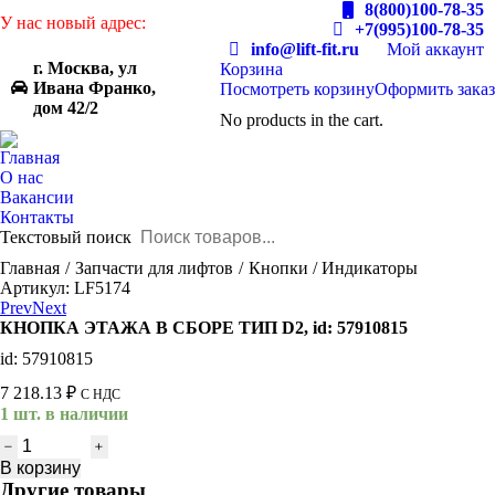
8(800)100-78-35
У нас новый адрес:
+7(995)100-78-35
info@lift-fit.ru
Мой аккаунт
г. Москва, ул
Корзина
Ивана Франко,
Посмотреть корзину
Оформить заказ
дом 42/2
No products in the cart.
Главная
О нас
Вакансии
Контакты
Текстовый поиск
You are here:
Главная
Запчасти для лифтов
Кнопки / Индикаторы
Артикул: LF5174
Prev
Next
КНОПКА ЭТАЖА В СБОРЕ ТИП D2, id: 57910815
id: 57910815
7 218.13
₽
С НДС
1 шт. в наличии
Количество
товара
В корзину
КНОПКА
Другие товары