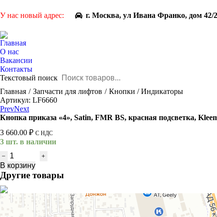
У нас новый адрес:
г. Москва, ул Ивана Франко, дом 42/
Главная
О нас
Вакансии
Контакты
Текстовый поиск
You are here:
Главная
Запчасти для лифтов
Кнопки / Индикаторы
Артикул: LF6660
Prev
Next
Кнопка приказа «4», Satin, FMR BS, красная подсветка, Klee
3 660.00
₽
С НДС
3 шт. в наличии
Количество
товара
В корзину
Кнопка
Другие товары
приказа
"4",
Satin,
FMR
BS,