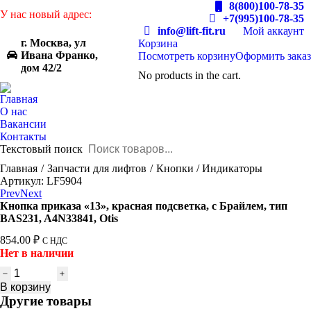
8(800)100-78-35
У нас новый адрес:
+7(995)100-78-35
info@lift-fit.ru
Мой аккаунт
г. Москва, ул
Корзина
Ивана Франко,
Посмотреть корзину
Оформить заказ
дом 42/2
No products in the cart.
Главная
О нас
Вакансии
Контакты
Текстовый поиск
You are here:
Главная
Запчасти для лифтов
Кнопки / Индикаторы
Артикул: LF5904
Prev
Next
Кнопка приказа «13», красная подсветка, с Брайлем, тип
BAS231, A4N33841, Otis
854.00
₽
С НДС
Нет в наличии
Количество
товара
В корзину
Кнопка
Другие товары
приказа