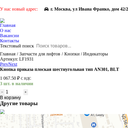
У нас новый адрес:
г. Москва, ул Ивана Франко, дом 42/
Главная
О нас
Вакансии
Контакты
Текстовый поиск
You are here:
Главная
Запчасти для лифтов
Кнопки / Индикаторы
Артикул: LF1931
Prev
Next
Кнопка приказа плоская шестиугольная тип AN301, BLT
1 067.50
₽
С НДС
3 шт. в наличии
Количество
товара
В корзину
Кнопка
Другие товары
приказа
плоская
шестиугольная
тип
AN301,