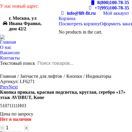
8(800)100-78-35
У нас новый адрес:
+7(995)100-78-35
info@lift-fit.ru
Мой аккаунт
г. Москва, ул
Корзина
Ивана Франко,
Посмотреть корзину
Оформить заказ
дом 42/2
No products in the cart.
Главная
О нас
Вакансии
Контакты
Текстовый поиск
You are here:
Главная
Запчасти для лифтов
Кнопки / Индикаторы
Артикул: LF6271
Prev
Next
Кнопка приказа, красная подсветка, круглая, серебро «17»
этаж AVDBUT, Kone
51071111H03
Цена по запросу
Нет в наличии
Количество