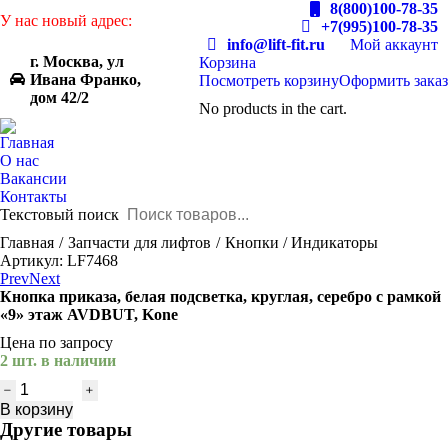
8(800)100-78-35
У нас новый адрес:
+7(995)100-78-35
info@lift-fit.ru
Мой аккаунт
г. Москва, ул
Корзина
Ивана Франко,
Посмотреть корзину
Оформить заказ
дом 42/2
No products in the cart.
Главная
О нас
Вакансии
Контакты
Текстовый поиск
You are here:
Главная
Запчасти для лифтов
Кнопки / Индикаторы
Артикул: LF7468
Prev
Next
Кнопка приказа, белая подсветка, круглая, серебро с рамкой
«9» этаж AVDBUT, Kone
Цена по запросу
2 шт. в наличии
Количество
товара
В корзину
Кнопка
Другие товары
приказа,