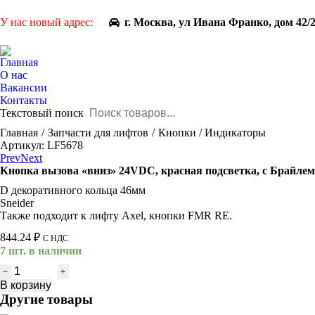
У нас новый адрес:
г. Москва, ул Ивана Франко, дом 42/
Главная
О нас
Вакансии
Контакты
Текстовый поиск
You are here:
Главная
Запчасти для лифтов
Кнопки / Индикаторы
Артикул: LF5678
Prev
Next
Кнопка вызова «вниз» 24VDC, красная подсветка, с Брайлем,
D декоративного кольца 46мм
Sneider
Также подходит к лифту Axel, кнопки FMR RE.
844.24
₽
С НДС
7 шт. в наличии
Количество
товара
В корзину
Кнопка
Другие товары
вызова