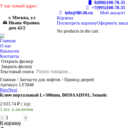
8(800)100-78-35
У нас новый адрес:
+7(995)100-78-35
info@lift-fit.ru
Мой аккаунт
г. Москва, ул
Корзина
Ивана Франко,
Посмотреть корзину
Оформить заказ
дом 42/2
No products in the cart.
Главная
О нас
Вакансии
Контакты
Открыть фильтр
Закрыть фильтр
Текстовый поиск
You are here:
Главная
Запчасти для лифтов
Привод дверей
Артикул: LF3948
Prev
Next
Ключ портальный L=300mm, B059AADF01, Sematic
2 033.74
₽
С НДС
1 шт. в наличии
Количество
товара
В корзину
Ключ