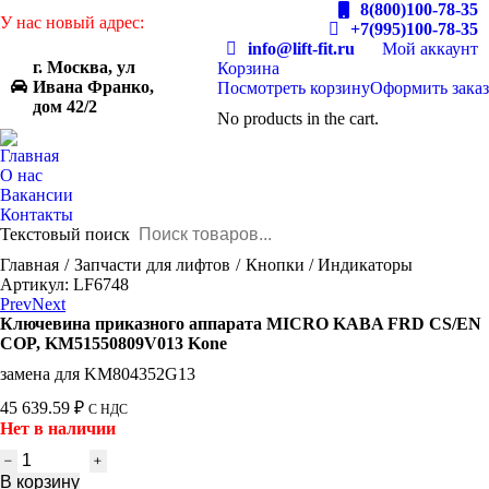
8(800)100-78-35
У нас новый адрес:
+7(995)100-78-35
info@lift-fit.ru
Мой аккаунт
г. Москва, ул
Корзина
Ивана Франко,
Посмотреть корзину
Оформить заказ
дом 42/2
No products in the cart.
Главная
О нас
Вакансии
Контакты
Текстовый поиск
You are here:
Главная
Запчасти для лифтов
Кнопки / Индикаторы
Артикул: LF6748
Prev
Next
Ключевина приказного аппарата MICRO KABA FRD CS/EN
COP, KM51550809V013 Kone
замена для KM804352G13
45 639.59
₽
С НДС
Нет в наличии
Количество
товара
В корзину