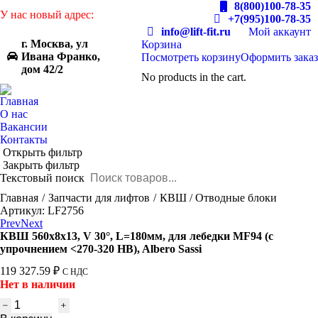
8(800)100-78-35
У нас новый адрес:
+7(995)100-78-35
info@lift-fit.ru
Мой аккаунт
г. Москва, ул
Корзина
Ивана Франко,
Посмотреть корзину
Оформить заказ
дом 42/2
No products in the cart.
Главная
О нас
Вакансии
Контакты
Открыть фильтр
Закрыть фильтр
Текстовый поиск
You are here:
Главная
Запчасти для лифтов
КВШ / Отводные блоки
Артикул: LF2756
Prev
Next
КВШ 560х8х13, V 30°, L=180мм, для лебедки MF94 (c
упрочнением <270-320 HB), Albero Sassi
119 327.59
₽
С НДС
Нет в наличии
Количество
товара