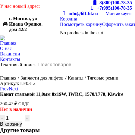
8(800)100-78-35
У нас новый адрес:
+7(995)100-78-35
info@lift-fit.ru
Мой аккаунт
г. Москва, ул
Корзина
Ивана Франко,
Посмотреть корзину
Оформить заказ
дом 42/2
No products in the cart.
Главная
О нас
Вакансии
Контакты
Текстовый поиск
You are here:
Главная
Запчасти для лифтов
Канаты / Тяговые ремни
Артикул: LF0312
Prev
Next
Канат стальной 11,0мм 8х19W, IWRC, 1570/1770, Kiswire
260.47
₽
С НДС
Нет в наличии
Количество
товара
В корзину
Канат
Другие товары
стальной