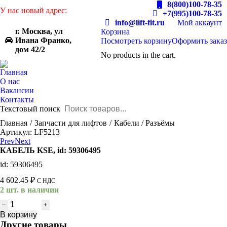
8(800)100-78-35
У нас новый адрес:
+7(995)100-78-35
info@lift-fit.ru
Мой аккаунт
г. Москва, ул
Корзина
Ивана Франко,
Посмотреть корзину
Оформить заказ
дом 42/2
No products in the cart.
Главная
О нас
Вакансии
Контакты
Текстовый поиск
You are here:
Главная
Запчасти для лифтов
Кабели / Разъёмы
Артикул: LF5213
Prev
Next
КАБЕЛЬ KSE, id: 59306495
id: 59306495
4 602.45
₽
С НДС
2 шт. в наличии
Количество
товара
В корзину
КАБЕЛЬ
Другие товары