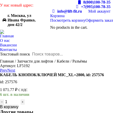
8(800)100-78-35
У нас новый адрес:
+7(995)100-78-35
info@lift-fit.ru
Мой аккаунт
г. Москва, ул
Корзина
Ивана Франко,
Посмотреть корзину
Оформить заказ
дом 42/2
No products in the cart.
Главная
О нас
Вакансии
Контакты
Текстовый поиск
You are here:
Главная
Запчасти для лифтов
Кабели / Разъёмы
Артикул: LF5192
Prev
Next
КАБЕЛЬ КНОПОК/КЛЮЧЕЙ MIC_XL=2800, id: 257576
id: 257576
1 071.77
₽
С НДС
6 шт. в наличии
Количество
товара
В корзину
КАБЕЛЬ
Другие товары