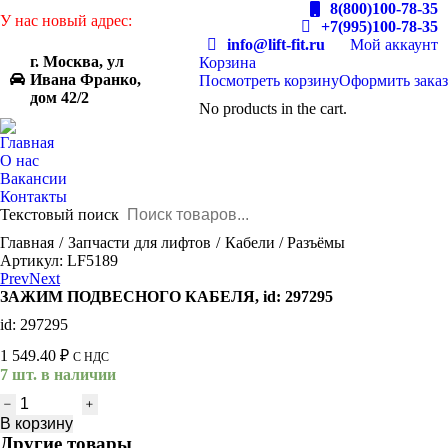
8(800)100-78-35
У нас новый адрес:
+7(995)100-78-35
info@lift-fit.ru
Мой аккаунт
г. Москва, ул
Корзина
Ивана Франко,
Посмотреть корзину
Оформить заказ
дом 42/2
No products in the cart.
Главная
О нас
Вакансии
Контакты
Текстовый поиск
You are here:
Главная
Запчасти для лифтов
Кабели / Разъёмы
Артикул: LF5189
Prev
Next
ЗАЖИМ ПОДВЕСНОГО КАБЕЛЯ, id: 297295
id: 297295
1 549.40
₽
С НДС
7 шт. в наличии
Количество
товара
В корзину
ЗАЖИМ
Другие товары