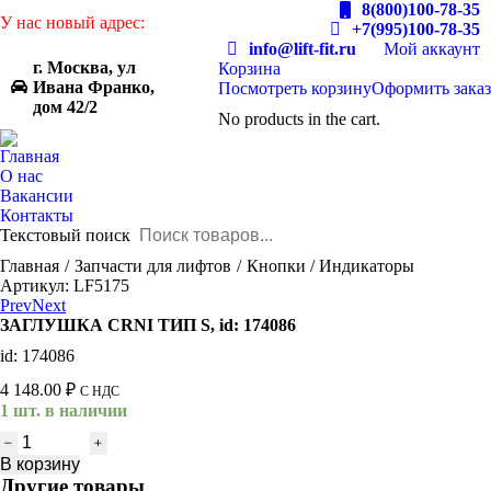
8(800)100-78-35
У нас новый адрес:
+7(995)100-78-35
info@lift-fit.ru
Мой аккаунт
г. Москва, ул
Корзина
Ивана Франко,
Посмотреть корзину
Оформить заказ
дом 42/2
No products in the cart.
Главная
О нас
Вакансии
Контакты
Текстовый поиск
You are here:
Главная
Запчасти для лифтов
Кнопки / Индикаторы
Артикул: LF5175
Prev
Next
ЗАГЛУШКА CRNI ТИП S, id: 174086
id: 174086
4 148.00
₽
С НДС
1 шт. в наличии
Количество
товара
В корзину
ЗАГЛУШКА
Другие товары