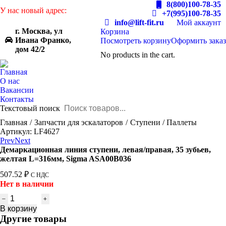
8(800)100-78-35
У нас новый адрес:
+7(995)100-78-35
info@lift-fit.ru
Мой аккаунт
г. Москва, ул
Корзина
Ивана Франко,
Посмотреть корзину
Оформить заказ
дом 42/2
No products in the cart.
Главная
О нас
Вакансии
Контакты
Текстовый поиск
You are here:
Главная
Запчасти для эскалаторов
Ступени / Паллеты
Артикул: LF4627
Prev
Next
Демаркационная линия ступени, левая/правая, 35 зубьев,
желтая L=316мм, Sigma ASA00B036
507.52
₽
С НДС
Нет в наличии
Количество
товара
В корзину
Демаркационная
Другие товары
линия