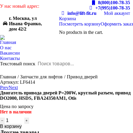
8(800)100-78-35
У нас новый адрес:
+7(995)100-78-35
info@lift-fit.ru
Мой аккаунт
г. Москва, ул
Корзина
Ивана Франко,
Посмотреть корзину
Оформить заказ
дом 42/2
No products in the cart.
Главная
О нас
Вакансии
Контакты
Текстовый поиск
You are here:
Главная
Запчасти для лифтов
Привод дверей
Артикул: LF6414
Prev
Next
Двигатель привода дверей P=200W, круглый разъем, привод
DO2000, HSDS, FBA24350AM1, Otis
Цена по запросу
Нет в наличии
Количество
товара
В корзину
Двигатель
Другие товары