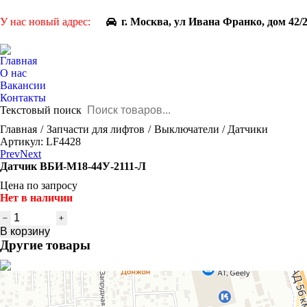
У нас новый адрес:
г. Москва, ул Ивана Франко, дом 42/
Главная
О нас
Вакансии
Контакты
Текстовый поиск
You are here:
Главная
Запчасти для лифтов
Выключатели / Датчики
Артикул: LF4428
Prev
Next
Датчик ВБИ-М18-44У-2111-Л
Цена по запросу
Нет в наличии
Количество
товара
В корзину
Датчик
Другие товары
ВБИ-
М18-
44У-2111-
Л