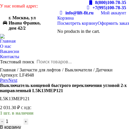
8(800)100-78-35
У нас новый адрес:
+7(995)100-78-35
info@lift-fit.ru
Мой аккаунт
г. Москва, ул
Корзина
Ивана Франко,
Посмотреть корзину
Оформить заказ
дом 42/2
No products in the cart.
Главная
О нас
Вакансии
Контакты
Текстовый поиск
You are here:
Главная
Запчасти для лифтов
Выключатели / Датчики
Артикул: LF4948
Prev
Next
Выключатель концевой быстрого переключения угловой 2-х
направленный L5K13MEP121
L5K13MEP121
2 031.30
₽
С НДС
1 шт. в наличии
Количество
товара
В корзину