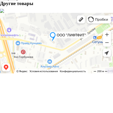
Выключатель
Другие товары
концевой
быстрого
переключения
угловой
2-
х
направленный
L5K13MEP121