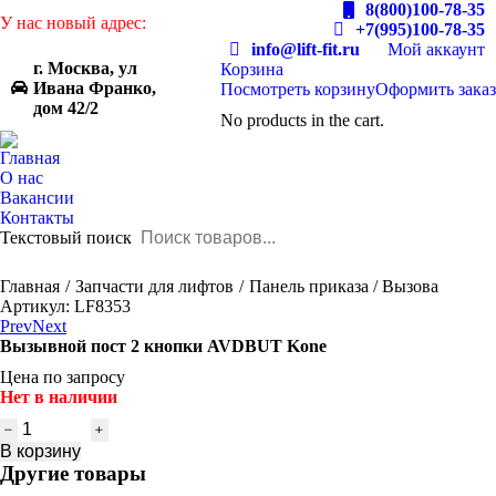
8(800)100-78-35
У нас новый адрес:
+7(995)100-78-35
info@lift-fit.ru
Мой аккаунт
г. Москва, ул
Корзина
Ивана Франко,
Посмотреть корзину
Оформить заказ
дом 42/2
No products in the cart.
Главная
О нас
Вакансии
Контакты
Текстовый поиск
You are here:
Главная
Запчасти для лифтов
Панель приказа / Вызова
Артикул: LF8353
Prev
Next
Вызывной пост 2 кнопки AVDBUT Kone
Цена по запросу
Нет в наличии
Количество
товара
В корзину
Вызывной
Другие товары
пост