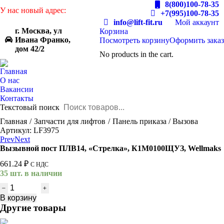
8(800)100-78-35
У нас новый адрес:
+7(995)100-78-35
info@lift-fit.ru
Мой аккаунт
г. Москва, ул
Корзина
Ивана Франко,
Посмотреть корзину
Оформить заказ
дом 42/2
No products in the cart.
Главная
О нас
Вакансии
Контакты
Текстовый поиск
You are here:
Главная
Запчасти для лифтов
Панель приказа / Вызова
Артикул: LF3975
Prev
Next
Вызывной пост ПЛВ14, «Стрелка», К1М0100ЩУЗ, Wellmaks
661.24
₽
С НДС
35 шт. в наличии
Количество
товара
В корзину
Вызывной
Другие товары
пост
ПЛВ14,