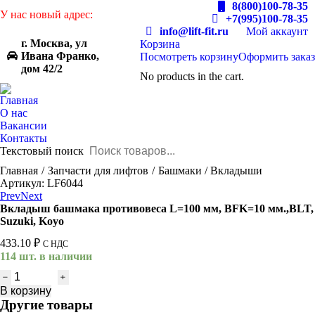
8(800)100-78-35
У нас новый адрес:
+7(995)100-78-35
info@lift-fit.ru
Мой аккаунт
г. Москва, ул
Корзина
Ивана Франко,
Посмотреть корзину
Оформить заказ
дом 42/2
No products in the cart.
Главная
О нас
Вакансии
Контакты
Текстовый поиск
You are here:
Главная
Запчасти для лифтов
Башмаки / Вкладыши
Артикул: LF6044
Prev
Next
Вкладыш башмака противовеса L=100 мм, BFK=10 мм.,BLT,
Suzuki, Koyo
433.10
₽
С НДС
114 шт. в наличии
Количество
товара
В корзину
Вкладыш
Другие товары
башмака