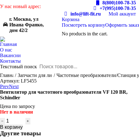
8(800)100-78-35
У нас новый адрес:
+7(995)100-78-35
info@lift-fit.ru
Мой аккаунт
г. Москва, ул
Корзина
Ивана Франко,
Посмотреть корзину
Оформить заказ
дом 42/2
No products in the cart.
Главная
О нас
Вакансии
Контакты
Текстовый поиск
You are here:
Главная
Запчасти для лифтов
Частотные преобразователи/Станция 
Артикул: LF5455
Prev
Next
Вентилятор для частотного преобразователя VF 120 BR,
Schindler
Цена по запросу
Нет в наличии
Количество
товара
В корзину
Вентилятор
Другие товары
для