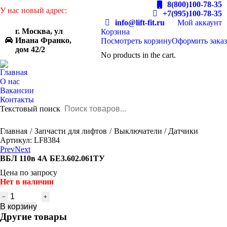
8(800)100-78-35
У нас новый адрес:
+7(995)100-78-35
info@lift-fit.ru
Мой аккаунт
г. Москва, ул
Корзина
Ивана Франко,
Посмотреть корзину
Оформить заказ
дом 42/2
No products in the cart.
Главная
О нас
Вакансии
Контакты
Текстовый поиск
You are here:
Главная
Запчасти для лифтов
Выключатели / Датчики
Артикул: LF8384
Prev
Next
ВБЛ 110в 4А БЕ3.602.061ТУ
Цена по запросу
Нет в наличии
Количество
товара
В корзину
ВБЛ
Другие товары
110в