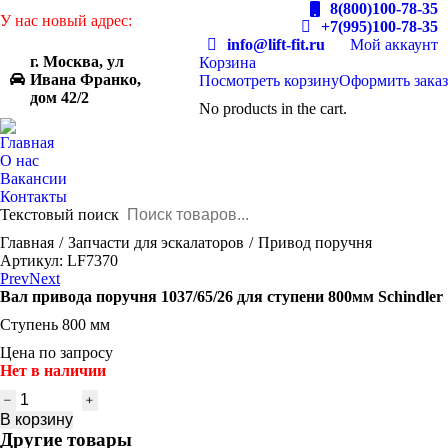
8(800)100-78-35
У нас новый адрес:
+7(995)100-78-35
info@lift-fit.ru
Мой аккаунт
г. Москва, ул
Корзина
Ивана Франко,
Посмотреть корзину
Оформить заказ
дом 42/2
No products in the cart.
Главная
О нас
Вакансии
Контакты
Текстовый поиск
You are here:
Главная
Запчасти для эскалаторов
Привод поручня
Артикул: LF7370
Prev
Next
Вал привода поручня 1037/65/26 для ступени 800мм Schindler
Ступень 800 мм
Цена по запросу
Нет в наличии
Количество
товара
В корзину
Вал
Другие товары