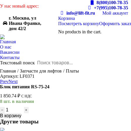
8(800)100-78-35
У нас новый адрес:
+7(995)100-78-35
info@lift-fit.ru
Мой аккаунт
г. Москва, ул
Корзина
Ивана Франко,
Посмотреть корзину
Оформить заказ
дом 42/2
No products in the cart.
Главная
О нас
Вакансии
Контакты
Текстовый поиск
You are here:
Главная
Запчасти для лифтов
Платы
Артикул: LF0371
Prev
Next
Блок питания RS-75-24
1 850.74
₽
С НДС
8 шт. в наличии
Количество
товара
В корзину
Блок
Другие товары
питания
RS-