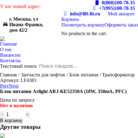
8(800)100-78-35
У нас новый адрес:
+7(995)100-78-35
info@lift-fit.ru
Мой аккаунт
г. Москва, ул
Корзина
Ивана Франко,
Посмотреть корзину
Оформить заказ
дом 42/2
No products in the cart.
Главная
О нас
Вакансии
Контакты
Текстовый поиск
You are here:
Главная
Запчасти для лифтов
Блок питания / Трансформатор
Артикул: LF4383
Prev
Next
Блок питания Arlight ARJ-KE52350A (18W, 350mA, PFC)
Цена по запросу
Нет в наличии
Количество
товара
В корзину
Блок
Другие товары
питания
Arlight