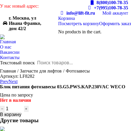
8(800)100-78-35
У нас новый адрес:
+7(995)100-78-35
info@lift-fit.ru
Мой аккаунт
г. Москва, ул
Корзина
Ивана Франко,
Посмотреть корзину
Оформить заказ
дом 42/2
No products in the cart.
Главная
О нас
Вакансии
Контакты
Текстовый поиск
You are here:
Главная
Запчасти для лифтов
Фотозавесы
Артикул: LF8282
Prev
Next
Блок питания фотозавесы 03.G5.PWS.KAP.230VAC WECO
Цена по запросу
Нет в наличии
Количество
товара
В корзину
Блок
Другие товары
питания
фотозавесы