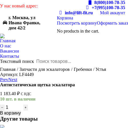
8(800)100-78-35
У нас новый адрес:
+7(995)100-78-35
info@lift-fit.ru
Мой аккаунт
г. Москва, ул
Корзина
Ивана Франко,
Посмотреть корзину
Оформить заказ
дом 42/2
No products in the cart.
Главная
О нас
Вакансии
Контакты
Текстовый поиск
You are here:
Главная
Запчасти для эскалаторов
Гребенки / Устья
Артикул: LF4449
Prev
Next
Антистатическая щетка эскалатора
1 183.40
₽
С НДС
10 шт. в наличии
Количество
товара
В корзину
Антистатическая
Другие товары
щетка
эскалатора