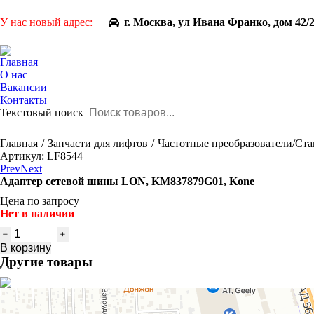
У нас новый адрес:
г. Москва, ул Ивана Франко, дом 42/
Главная
О нас
Вакансии
Контакты
Текстовый поиск
You are here:
Главная
Запчасти для лифтов
Частотные преобразователи/Ст
Артикул: LF8544
Prev
Next
Адаптер сетевой шины LON, KM837879G01, Kone
Цена по запросу
Нет в наличии
Количество
товара
В корзину
Адаптер
Другие товары
сетевой
шины
LON,
KM837879G01,