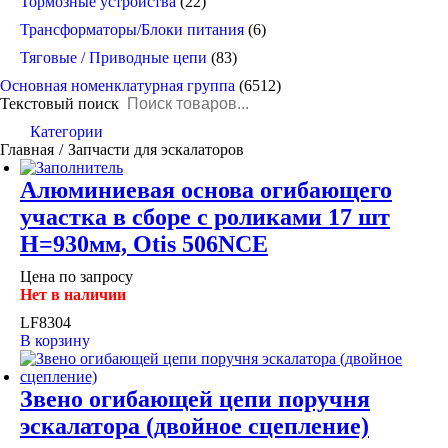
Тормозные устройства
(22)
Трансформаторы/Блоки питания
(6)
Тяговые / Приводные цепи
(83)
Основная номенклатурная группа
(6512)
Текстовый поиск
Категории
You are here:
Главная
Запчасти для эскалаторов
Алюминиевая основа огибающего
участка в сборе с роликами 17 шт
H=930мм, Otis 506NCE
Цена по запросу
Нет в наличии
LF8304
В корзину
Звено огибающей цепи поручня
эскалатора (двойное сцепление)