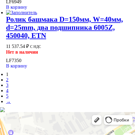
LF6949
В корзину
Ролик башмака D=150мм, W=40мм,
d=25mm, два подшипника 6005Z,
450040, ETN
11 537.54
₽
С НДС
Нет в наличии
LF7350
В корзину
1
2
3
4
5
→