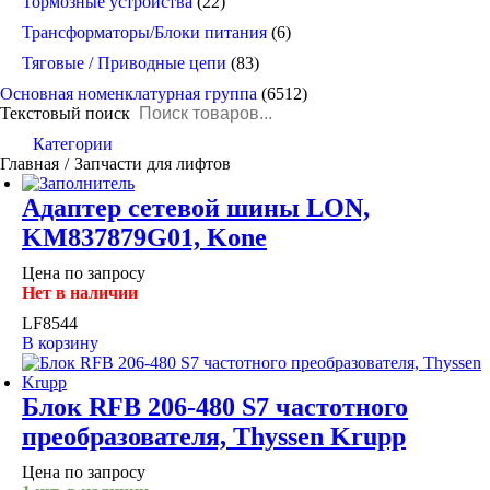
Тормозные устройства
(22)
Трансформаторы/Блоки питания
(6)
Тяговые / Приводные цепи
(83)
Основная номенклатурная группа
(6512)
Текстовый поиск
Категории
You are here:
Главная
Запчасти для лифтов
Адаптер сетевой шины LON,
KM837879G01, Kone
Цена по запросу
Нет в наличии
LF8544
В корзину
Блок RFB 206-480 S7 частотного
преобразователя, Thyssen Krupp
Цена по запросу